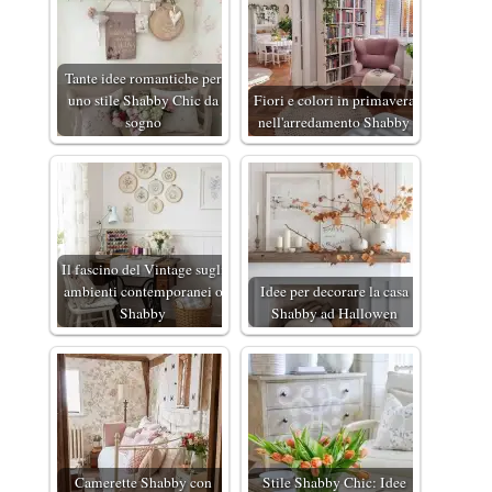
Tante idee romantiche per
uno stile Shabby Chic da
Fiori e colori in primavera
sogno
nell'arredamento Shabby
Il fascino del Vintage sugli
ambienti contemporanei o
Idee per decorare la casa
Shabby
Shabby ad Hallowen
Camerette Shabby con
Stile Shabby Chic: Idee