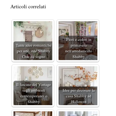
Articoli correlati
Fiori e colori in
Tante idee romantiche
primavera
per uno stile Shabby
nell'arredamento
Chic da sogno
Shabby
Il fascino del Vintage
sugli ambienti
Idee per decorare la
contemporanei o
casa Shabby ad
Shabby
Hallowen