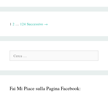
Navigazione
1
2
…
124
Successivo →
Post
Cerca:
Fai Mi Piace sulla Pagina Facebook: