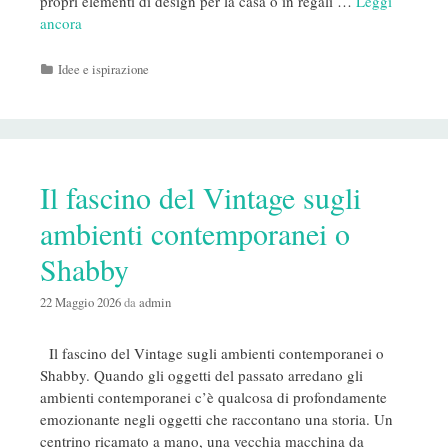
propri elementi di design per la casa o in regali …
Leggi
ancora
Categorie
Idee e ispirazione
Il fascino del Vintage sugli
ambienti contemporanei o
Shabby
22 Maggio 2026
da
admin
Il fascino del Vintage sugli ambienti contemporanei o
Shabby. Quando gli oggetti del passato arredano gli
ambienti contemporanei c’è qualcosa di profondamente
emozionante negli oggetti che raccontano una storia. Un
centrino ricamato a mano, una vecchia macchina da