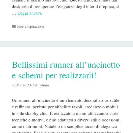
desiderio di recuperare l’eleganza degli interni d’epoca, si
…
Leggi ancora
Categorie
Idee e ispirazione
Bellissimi runner all’uncinetto
e schemi per realizzarli!
12 Marzo 2025
da
admin
Un runner all’uncinetto è un elemento decorativo versatile
e raffinato, perfetto per abbellire tavoli, credenze o mobili
in stile shabby chic. È realizzato a mano utilizzando varie
tecniche e motivi, e può adattarsi a diversi stili e occasioni,
come matrimoni, Natale o un semplice tocco di eleganza
quotidiana. Ecco alcuni esempi con schema per realizzarli!