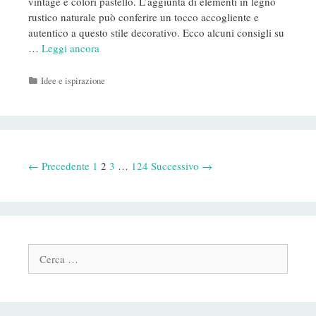
vintage e colori pastello. L’aggiunta di elementi in legno
rustico naturale può conferire un tocco accogliente e
autentico a questo stile decorativo. Ecco alcuni consigli su
…
Leggi ancora
Categorie
Idee e ispirazione
Navigazione
← Precedente
1
2
3
…
124
Successivo →
Post
Cerca: