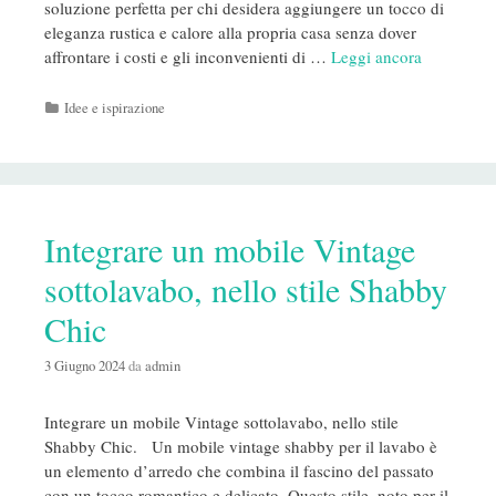
soluzione perfetta per chi desidera aggiungere un tocco di
eleganza rustica e calore alla propria casa senza dover
affrontare i costi e gli inconvenienti di …
Leggi ancora
Categorie
Idee e ispirazione
Integrare un mobile Vintage
sottolavabo, nello stile Shabby
Chic
3 Giugno 2024
da
admin
Integrare un mobile Vintage sottolavabo, nello stile
Shabby Chic. Un mobile vintage shabby per il lavabo è
un elemento d’arredo che combina il fascino del passato
con un tocco romantico e delicato. Questo stile, noto per il