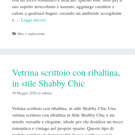
suo aspetto invecchiato e usurato, aggiunge carattere e
calore a qualsiasi bagno, creando un ambiente accogliente
e …
Leggi ancora
Categorie
Idee e ispirazione
Vetrina scrittoio con ribaltina,
in stile Shabby Chic
30 Maggio 2024
da
admin
Vetrina scrittoio con ribaltina, in stile Shabby Chic Una
vetrina scrittoio con ribaltina in Stile Shabby Chic è un
arredo versatile e elegante, ideale per chi desidera un tocco
romantico e vintage nel proprio spazio. Questo tipo di
mobile combina la funzionalità di uno scrittoio con la