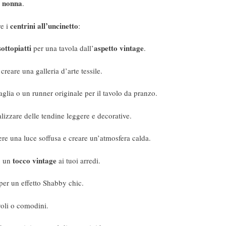
a nonna
.
centrini all’uncinetto
re i
:
sottopiatti
aspetto vintage
per una tavola dall’
.
 creare una galleria d’arte tessile.
aglia o un runner originale per il tavolo da pranzo.
alizzare delle tendine leggere e decorative.
re una luce soffusa e creare un’atmosfera calda.
tocco vintage
o un
ai tuoi arredi.
per un effetto Shabby chic.
voli o comodini.