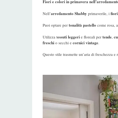
Fiori e colori in primavera nell’arredament
arredamento Shabby
fiori
Nell’
primaverile, i
tonalità pastello
Puoi optare per
come rosa, az
essuti leggeri
tende
cu
Utilizza t
e floreali per
,
freschi
cornici vintage
o secchi e
.
Questo stile trasmette un’aria di freschezza e 