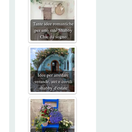
Tante idee romantiche
per uno stile Shabby
Chic da sogno
Idee per arredare
verande, atri e cortili
shabby d'estate