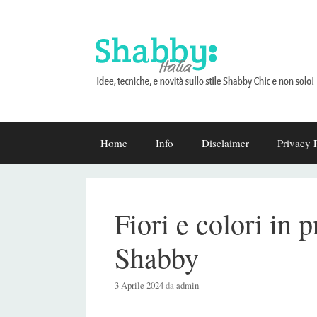
Vai
Home
Info
Disclaimer
Privacy 
al
contenuto
Fiori e colori in
Shabby
3 Aprile 2024
da
admin