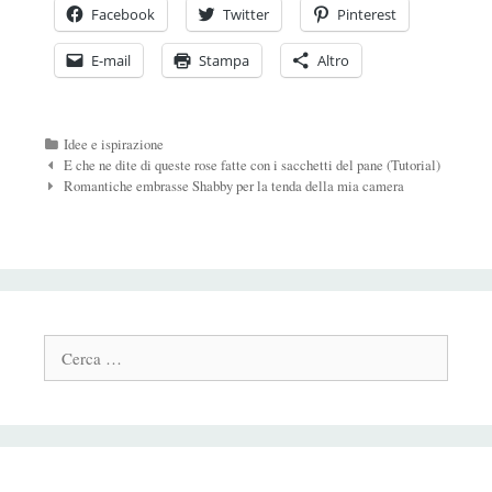
Facebook
Twitter
Pinterest
E-mail
Stampa
Altro
Categorie
Idee e ispirazione
Navigazione
E che ne dite di queste rose fatte con i sacchetti del pane (Tutorial)
Post
Romantiche embrasse Shabby per la tenda della mia camera
Cerca: