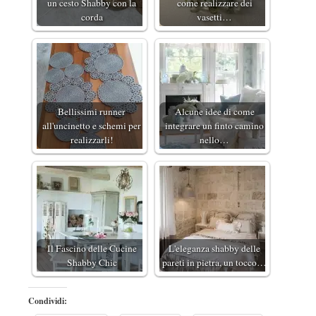
un cesto Shabby con la
come realizzare dei
corda
vasetti…
Bellissimi runner
Alcune idee di come
all'uncinetto e schemi per
integrare un finto camino
realizzarli!
nello…
Il Fascino delle Cucine
L'eleganza shabby delle
Shabby Chic
pareti in pietra, un tocco…
Condividi: