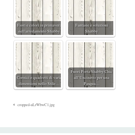
Fiori e colori in primavera
Fantasie e soluzioni
nell'arredamento Shabby
Shabby
Fuori Porta Shabby Chic
Cornici e quadretti di varie
all’Uncinetto per una
dimensioni nello Stile…
Pasqua…
Navigazione
cropped-uLrWbwC1.jpg
Post