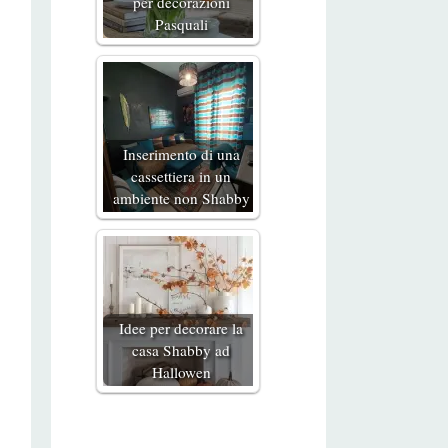
per decorazioni
Pasquali
Inserimento di una
cassettiera in un
ambiente non Shabby
Idee per decorare la
casa Shabby ad
Hallowen