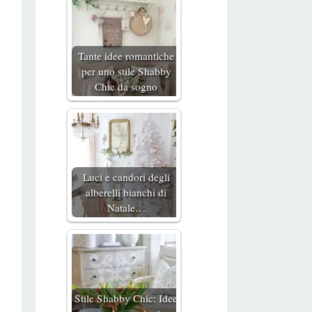
Tante idee romantiche
per uno stile Shabby
Chic da sogno
Luci e candori degli
alberelli bianchi di
Natale…
Stile Shabby Chic: Idee