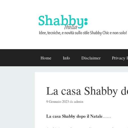
Vai
Home
Info
Disclaimer
Privacy 
al
contenuto
La casa Shabby do
9 Gennaio 2023
da
admin
La casa Shabby dopo il Natale
……