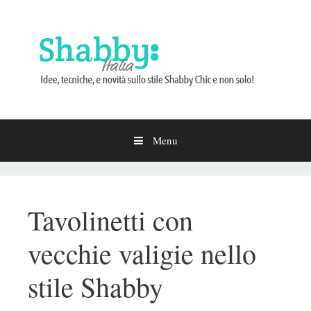
Menu
Vai
al
contenuto
Tavolinetti con
vecchie valigie nello
stile Shabby