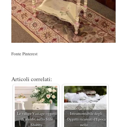
Fonte Pinterest
Articoli correlati:
Le valige Vintage oggetti
Intramontabile degli
di arredo, nello Stile
Oggetti ricamati d'Epoca
Shabby.
nello…