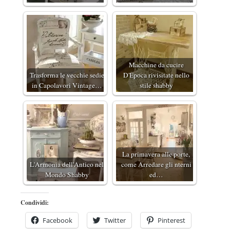
Macchine da cucire
Trasforma le vecchie sedie
D'Epoca rivisitate nello
in Capolavori Vintage…
stile shabby
La primavera alle porte,
L'Armonia dell'Antico nel
come Arredare gli nterni
Mondo Shabby
ed…
Condividi:
Facebook
Twitter
Pinterest