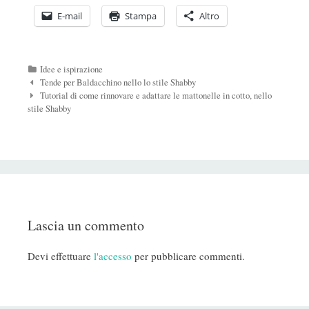
E-mail
Stampa
Altro
Categorie
Idee e ispirazione
Navigazione
Tende per Baldacchino nello lo stile Shabby
Post
Tutorial di come rinnovare e adattare le mattonelle in cotto, nello
stile Shabby
Lascia un commento
Devi effettuare
l'accesso
per pubblicare commenti.