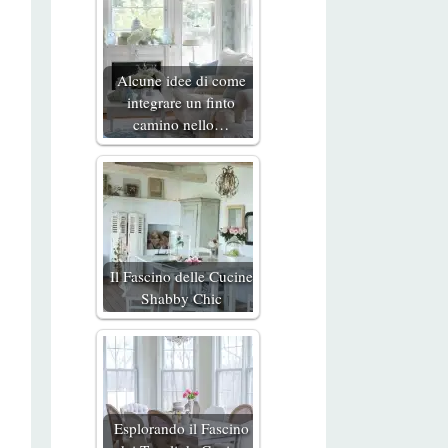
Alcune idee di come
integrare un finto
camino nello…
Il Fascino delle Cucine
Shabby Chic
Esplorando il Fascino