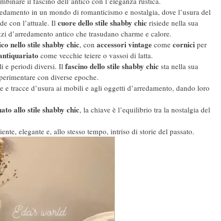
mbinare il fascino dell’antico con l’eleganza rustica.
arredamento in un mondo di romanticismo e nostalgia, dove l’usura del
cuore dello stile shabby chic
de con l’attuale. Il
risiede nella sua
pezzi d’arredamento antico che trasudano charme e calore.
o nello stile shabby chic
accessori vintage
cornici
, con
come
per
antiquariato
come vecchie teiere o vassoi di latta.
fascino dello stile shabby chic
 e periodi diversi. Il
sta nella sua
 sperimentare con diverse epoche.
e e tracce d’usura ai mobili e agli oggetti d’arredamento, dando loro
to allo stile shabby chic
, la chiave è l’equilibrio tra la nostalgia del
te, elegante e, allo stesso tempo, intriso di storie del passato.