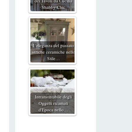
dei Tavoli da Cucina
Shabby Chic
L'eleganza del passato
antiche ceramiche nello
Stile…
Intramontabile degli
Oggetti ricamati
d'Epoca nello…