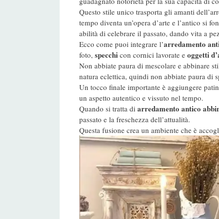
guadagnato notorietà per la sua capacità di co
Questo stile unico trasporta gli amanti dell’
tempo diventa un’opera d’arte e l’antico si fon
abilità di celebrare il passato, dando vita a 
arredamento antic
Ecco come puoi integrare l’
specchi
oggetti d’
foto,
con cornici lavorate e
Non abbiate paura di mescolare e abbinare stili
natura eclettica, quindi non abbiate paura di
Un tocco finale importante è aggiungere patin
un aspetto autentico e vissuto nel tempo.
arredamento antico abbina
Quando si tratta di
passato e la freschezza dell’attualità.
Questa fusione crea un ambiente che è accoglien