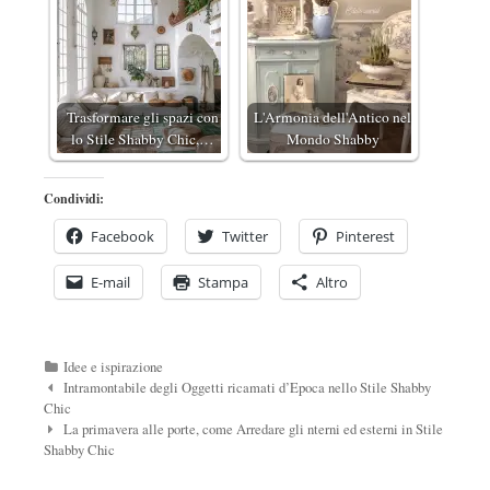
Trasformare gli spazi con
L'Armonia dell'Antico nel
lo Stile Shabby Chic,…
Mondo Shabby
Condividi:
Facebook
Twitter
Pinterest
E-mail
Stampa
Altro
Categorie
Idee e ispirazione
Navigazione
Intramontabile degli Oggetti ricamati d’Epoca nello Stile Shabby
Post
Chic
La primavera alle porte, come Arredare gli nterni ed esterni in Stile
Shabby Chic