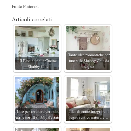
Fonte Pinterest
Articoli correlati:
Tante idee romantiche per
Il Fascino delle Cucine
uno stile Shabby Chic da
Shabby Chic
sogno
Idee per arredare verande,
Idee di come integrare il
atri e cortili shabby d'estate
legno rustico naturale…