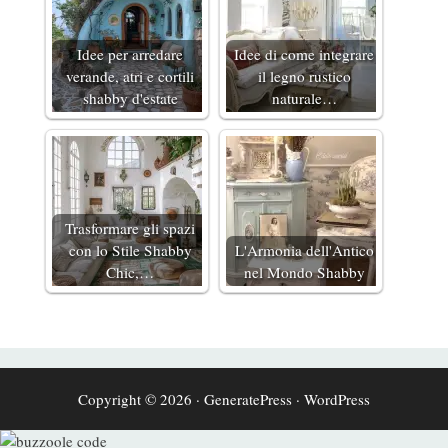
Idee per arredare
Idee di come integrare
verande, atri e cortili
il legno rustico
shabby d'estate
naturale…
Trasformare gli spazi
con lo Stile Shabby
L'Armonia dell'Antico
Chic,…
nel Mondo Shabby
Copyright © 2026
·
GeneratePress
·
WordPress