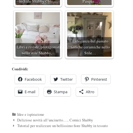
lo Stile Shabby Chic,…
Pasqua…
L'eleganza del passato
Libri e riviste, protagonisti
antiche ceramiche nello
nello stile Shabby,…
Stile…
Condividi:
Facebook
Twitter
Pinterest
E-mail
Stampa
Altro
Categorie
Idee e ispirazione
Navigazione
Deliziose novità all’uncinetto….. Cornici Shabby
Post
Tutorial per realizzare un bellissimo fiore Shabby in tessuto