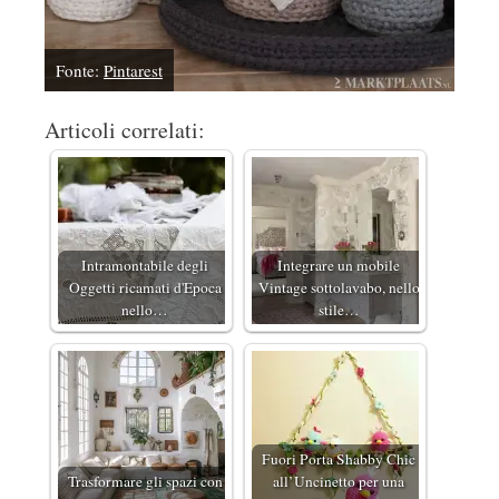
Fonte:
Pintarest
Articoli correlati:
Intramontabile degli
Integrare un mobile
Oggetti ricamati d'Epoca
Vintage sottolavabo, nello
nello…
stile…
Fuori Porta Shabby Chic
Trasformare gli spazi con
all’Uncinetto per una