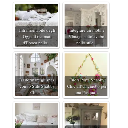
Intramontabile degli
Integrare un mobile
Oggetti ricamati
Vintage sottolavabo,
d'Epoca nello…
nello stile…
Trasformare gli spazi
Fuori Porta Shabby
con lo Stile Shabby
Chic all’Uncinetto per
Chic,…
una Pasqua…