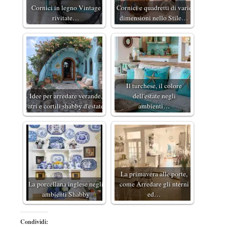
Cornici in legno Vintage
Cornici e quadretti di varie
rivitate…
dimensioni nello Stile…
Il turchese, il colore
Idee per arredare verande,
dell'estate negli
atri e cortili shabby d'estate
ambienti…
La primavera alle porte,
La porcellana inglese negli
come Arredare gli nterni
ambienti Shabby
ed…
Condividi: