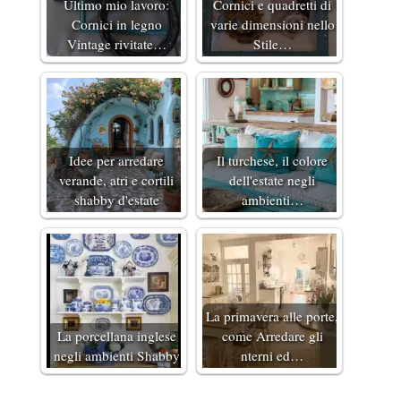
Ultimo mio lavoro:
Cornici e quadretti di
Cornici in legno
varie dimensioni nello
Vintage rivitate…
Stile…
Idee per arredare
Il turchese, il colore
verande, atri e cortili
dell'estate negli
shabby d'estate
ambienti…
La primavera alle porte,
La porcellana inglese
come Arredare gli
negli ambienti Shabby
nterni ed…