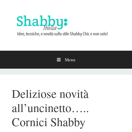
Menu
Vai
al
contenuto
Deliziose novità
all’uncinetto…..
Cornici Shabby