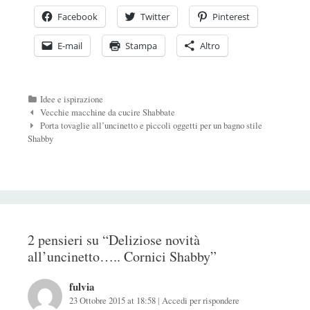
Facebook
Twitter
Pinterest
E-mail
Stampa
Altro
Categorie
Idee e ispirazione
Navigazione
Vecchie macchine da cucire Shabbate
Post
Porta tovaglie all’uncinetto e piccoli oggetti per un bagno stile
Shabby
2 pensieri su “
Deliziose novità
all’uncinetto….. Cornici Shabby
”
fulvia
23 Ottobre 2015 at 18:58
|
Accedi per rispondere