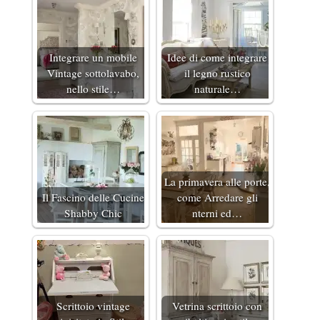
Integrare un mobile
Idee di come integrare
Vintage sottolavabo,
il legno rustico
nello stile…
naturale…
La primavera alle porte,
Il Fascino delle Cucine
come Arredare gli
Shabby Chic
nterni ed…
Scrittoio vintage
Vetrina scrittoio con