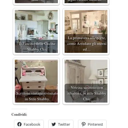
La primavera alle porte,
Il Fascino delle Cucine
come Arredare gli nterni
Shabby Chic
ed…
Vetrina scrittoio con
Scrittoio vintage rivisitato
ribaltina, in stile Shabby
in Stile Shabby.
Chic
Condividi:
Facebook
Twitter
Pinterest