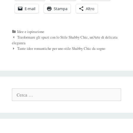
E-mail
Stampa
Altro
Categorie
Idee e ispirazione
Navigazione
Trasformare gli spazi con lo Stile Shabby Chic, un’Arte di delicata
Post
eleganza
Tante idee romantiche per uno stile Shabby Chic da sogno
Cerca: