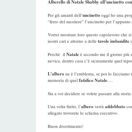
Alberello di Natale Shabby all’uncinetto co
uncinetto
Per gli amanti dell’
oggi ho una propo
“ferro del mestiere” l’uncinetto per l’appunt
Vorrei mostrare loro questo capolavoro che si
tavole
imbandite
nostri cari e attorno a delle
d
Natale
Perchè il
è secondo me il giorno più si
nevica, dentro casa c’è sicuramente quel tepo
L’albero
ne è l’emblema, se poi lo facciamo n
fatidico Natale
memoria di quel
….
Sta a voi decidere se volete passare alla sto
albero
addobbato
Una volta finito, l’
verrà
con
allegato troverete lo schema esecutivo.
Buon divertimento!