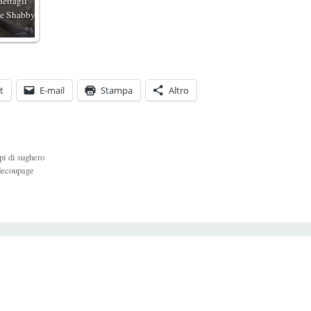
dettagli
ile Shabby
t
E-mail
Stampa
Altro
ppi di sughero
 decoupage