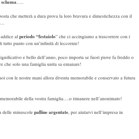
n schema
…..
sta che metterà a dura prova la loro bravura e dimestichezza con il
o….
periodo “festaiolo
 addice al
” che ci accingiamo a trascorrere con i
i tutto punto con un’infinità di leccornie!
gnificativo e bello dell’anno, poco importa se fuori piove fa freddo o
re che solo una famiglia unita sa emanare!
oi con le nostre mani allora diventa memorabile e conservato a futura
ria memorabile della vostra famiglia….o rimanere nell’anonimato!
palline argentate
 delle minuscole
, per aiutarvi nell’impresa in