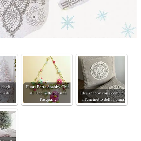
 degli
Fuori Porta Shabby Chic
chi di
all’Uncinetto per una
Idee shabby con i centrini
…
Pasqua…
all'uncinetto della nonna