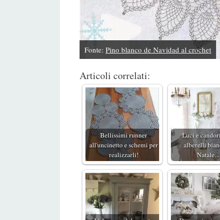
Fonte:
Pino blanco de Navidad al crochet
Articoli correlati:
Bellissimi runner
Luci e candori
all'uncinetto e schemi per
alberelli bian
realizzarli!
Natale