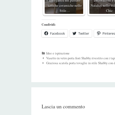
L'eleganza del passato
Decorazioni e 
antiche ceramiche nello
Natalizi nello st
Stile…
Chic
Condividi:
Facebook
Twitter
Pinteres
Categorie
Idee e ispirazione
Navigazione
Vasetto in vetro porta fiori Shabby rivestito con i ta
Post
Graziosa scatola porta tovaglie in stile Shabby con
Lascia un commento