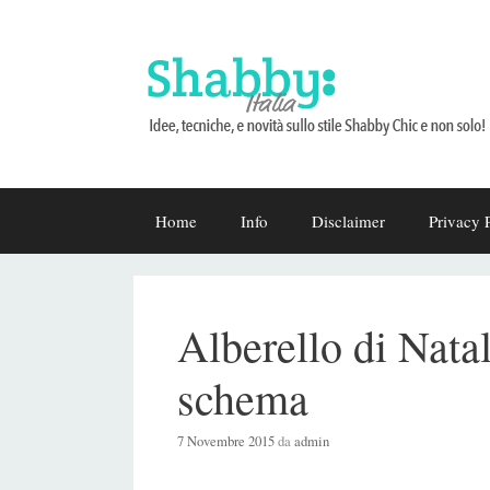
Vai
Home
Info
Disclaimer
Privacy 
al
contenuto
Alberello di Nata
schema
7 Novembre 2015
da
admin