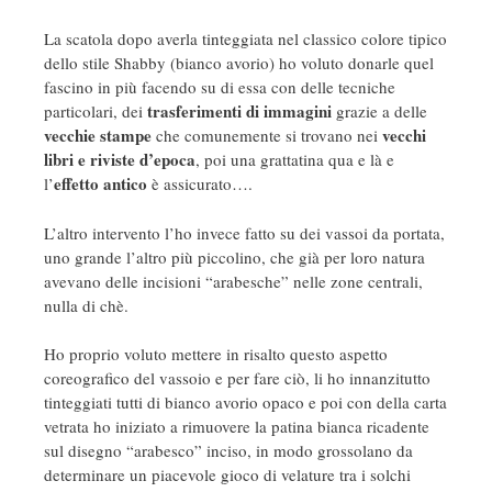
La scatola dopo averla tinteggiata nel classico colore tipico
dello stile Shabby (bianco avorio) ho voluto donarle quel
fascino in più facendo su di essa con delle tecniche
trasferimenti di immagini
particolari, dei
grazie a delle
vecchie stampe
vecchi
che comunemente si trovano nei
libri e riviste
d’epoca
, poi una grattatina qua e là e
effetto antico
l’
è assicurato….
L’altro intervento l’ho invece fatto su dei vassoi da portata,
uno grande l’altro più piccolino, che già per loro natura
avevano delle incisioni “arabesche” nelle zone centrali,
nulla di chè.
Ho proprio voluto mettere in risalto questo aspetto
coreografico del vassoio e per fare ciò, li ho innanzitutto
tinteggiati tutti di bianco avorio opaco e poi con della carta
vetrata ho iniziato a rimuovere la patina bianca ricadente
sul disegno “arabesco” inciso, in modo grossolano da
determinare un piacevole gioco di velature tra i solchi