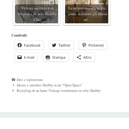
Vetrina scrittoio con
La primavera alle porte,
ribaltina, in stile Shabby
come Arredare gli nterni
Chic
ed…
Condividi:
Facebook
Twitter
Pinterest
E-mail
Stampa
Altro
Categorie
Idee e ispirazione
Navigazione
Ideare e arredare Shabby in un “Open Space”
Post
Restyling di un lume Vintage trasformato in stile Shabby