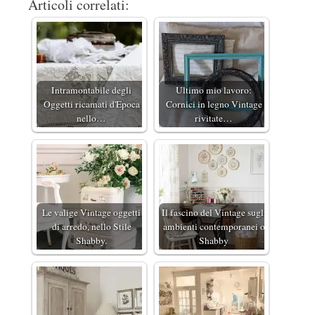
Articoli correlati:
Intramontabile degli
Ultimo mio lavoro:
Oggetti ricamati d'Epoca
Cornici in legno Vintage
nello…
rivitate…
Le valige Vintage oggetti
Il fascino del Vintage sugli
di arredo, nello Stile
ambienti contemporanei o
Shabby.
Shabby