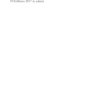
19 Febbraio 2017
da
admin