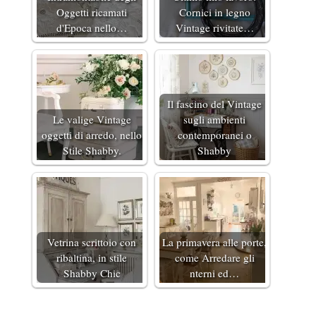
Oggetti ricamati
Cornici in legno
d'Epoca nello…
Vintage rivitate…
Il fascino del Vintage
Le valige Vintage
sugli ambienti
oggetti di arredo, nello
contemporanei o
Stile Shabby.
Shabby
Vetrina scrittoio con
La primavera alle porte,
ribaltina, in stile
come Arredare gli
Shabby Chic
nterni ed…