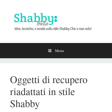
Menu
Vai
al
contenuto
Oggetti di recupero
riadattati in stile
Shabby