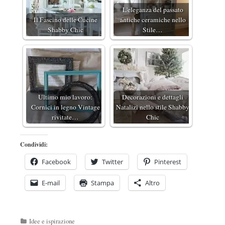
L'eleganza del passato
Il Fascino delle Cucine
antiche ceramiche nello
Shabby Chic
Stile…
Ultimo mio lavoro:
Decorazioni e dettagli
Cornici in legno Vintage
Natalizi nello stile Shabby
rivitate…
Chic
Condividi:
Facebook
Twitter
Pinterest
E-mail
Stampa
Altro
Categorie
Idee e ispirazione