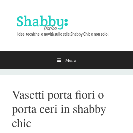
Menu
Vai
al
contenuto
Vasetti porta fiori o
porta ceri in shabby
chic