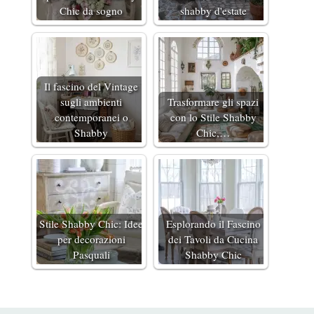
Chic da sogno
shabby d'estate
Il fascino del Vintage
sugli ambienti
Trasformare gli spazi
contemporanei o
con lo Stile Shabby
Shabby
Chic,…
Stile Shabby Chic: Idee
Esplorando il Fascino
per decorazioni
dei Tavoli da Cucina
Pasquali
Shabby Chic