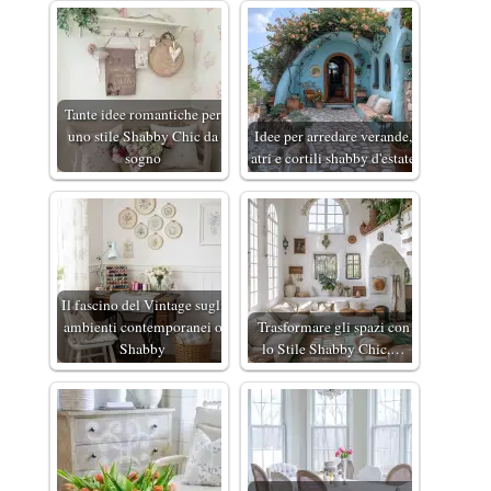
Tante idee romantiche per
uno stile Shabby Chic da
Idee per arredare verande,
sogno
atri e cortili shabby d'estate
Il fascino del Vintage sugli
ambienti contemporanei o
Trasformare gli spazi con
Shabby
lo Stile Shabby Chic,…