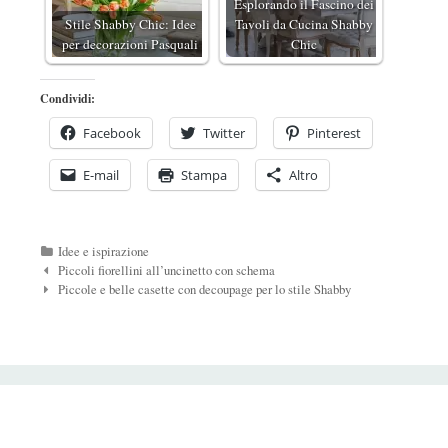
Esplorando il Fascino dei
Stile Shabby Chic: Idee
Tavoli da Cucina Shabby
per decorazioni Pasquali
Chic
Condividi:
Facebook
Twitter
Pinterest
E-mail
Stampa
Altro
Categorie
Idee e ispirazione
Navigazione
Piccoli fiorellini all’uncinetto con schema
Post
Piccole e belle casette con decoupage per lo stile Shabby