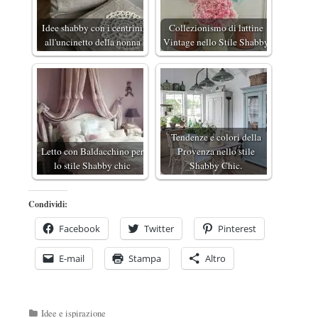
Idee shabby con i centrini
Collezionismo di lattine
all'uncinetto della nonna
Vintage nello Stile Shabby
Tendenze e colori della
Letto con Baldacchino per
Provenza nello stile
lo stile Shabby chic
Shabby Chic.
Condividi:
Facebook
Twitter
Pinterest
E-mail
Stampa
Altro
Categorie
Idee e ispirazione