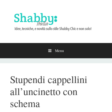
Menu
Vai
al
contenuto
Stupendi cappellini
all’uncinetto con
schema