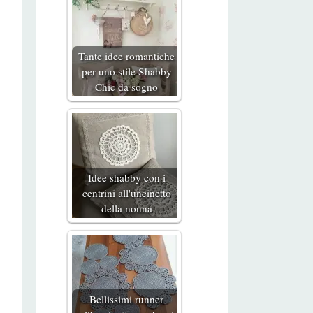
Tante idee romantiche
per uno stile Shabby
Chic da sogno
Idee shabby con i
centrini all'uncinetto
della nonna
Bellissimi runner