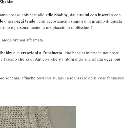
 Shabby
stile Shabby
cuscini con inserti
amo spesso abbinate allo
, dai
o con
de
reggi tende
o nei
), con accostamenti singoli o in gruppo di questa
nissimo e personalmente a me piacciono moltissimo!
na moda oramai affermata.
 Shabby
creazioni all’uncinetto
e le
che bene si interseca nei nostri
 fascino che sa di Antico e che sta ritornando alla ribalta oggi più
oro schema, affinchè possano aiutarvi a realizzare delle cose fantasiose