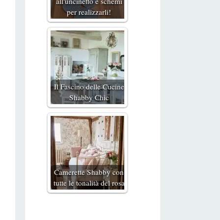
all'uncinetto e schemi
per realizzarli!
Il Fascino delle Cucine
Shabby Chic
Camerette Shabby con
tutte le tonalità del rosa