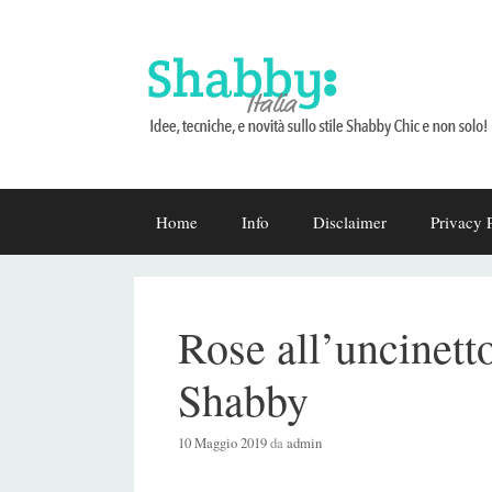
Vai
Home
Info
Disclaimer
Privacy 
al
contenuto
Rose all’uncinett
Shabby
10 Maggio 2019
da
admin