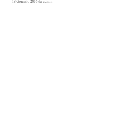
18 Gennaio 2016
da
admin