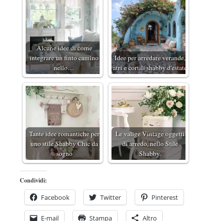
Alcune idee di come
integrare un finto camino
Idee per arredare verande,
nello…
atri e cortili shabby d'estate
Tante idee romantiche per
Le valige Vintage oggetti
uno stile Shabby Chic da
di arredo, nello Stile
sogno
Shabby.
Condividi:
Facebook
Twitter
Pinterest
E-mail
Stampa
Altro