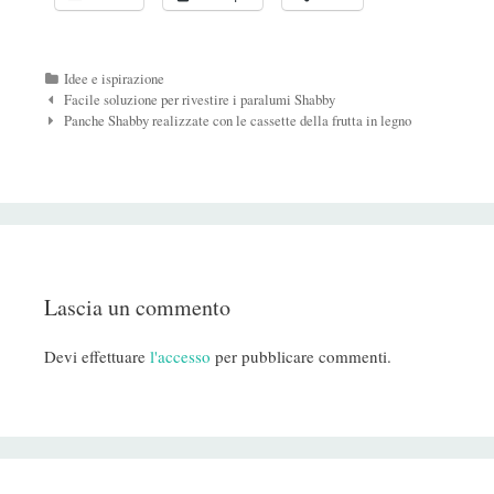
Categorie
Idee e ispirazione
Navigazione
Facile soluzione per rivestire i paralumi Shabby
Post
Panche Shabby realizzate con le cassette della frutta in legno
Lascia un commento
Devi effettuare
l'accesso
per pubblicare commenti.