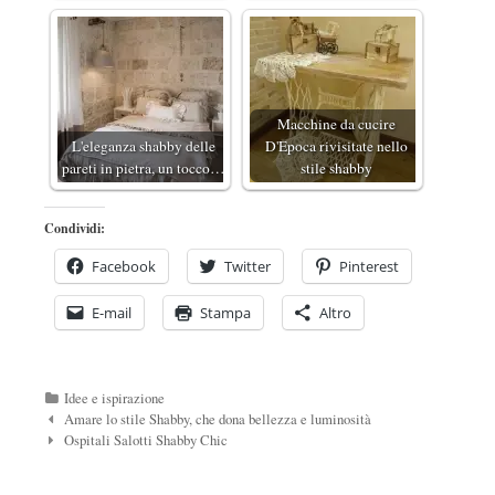
Macchine da cucire
L'eleganza shabby delle
D'Epoca rivisitate nello
pareti in pietra, un tocco…
stile shabby
Condividi:
Facebook
Twitter
Pinterest
E-mail
Stampa
Altro
Categorie
Idee e ispirazione
Navigazione
Amare lo stile Shabby, che dona bellezza e luminosità
Post
Ospitali Salotti Shabby Chic