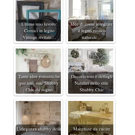
Ultimo mio lavoro:
Idee di come integrare
Cornici in legno
il legno rustico
Vintage rivitate…
naturale…
Tante idee romantiche
Decorazioni e dettagli
per uno stile Shabby
Natalizi nello stile
Chic da sogno
Shabby Chic
L'eleganza shabby delle
Macchine da cucire