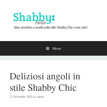
Menu
Vai
al
contenuto
Deliziosi angoli in
stile Shabby Chic
21 Settembre 2020
da
admin