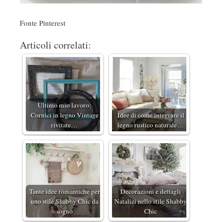
Fonte Pinterest
Articoli correlati:
Ultimo mio lavoro:
Cornici in legno Vintage
Idee di come integrare il
rivitate…
legno rustico naturale…
Tante idee romantiche per
Decorazioni e dettagli
uno stile Shabby Chic da
Natalizi nello stile Shabby
sogno
Chic