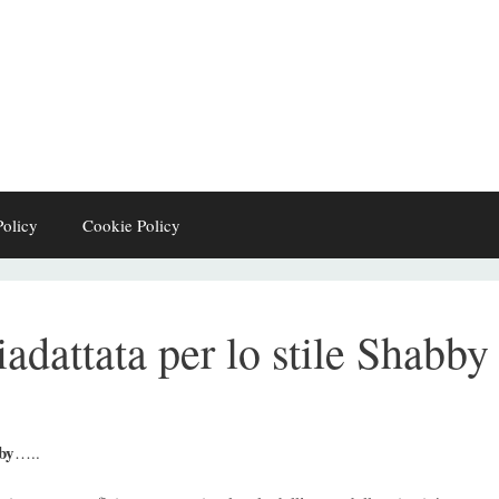
Policy
Cookie Policy
adattata per lo stile Shabby
by
…..