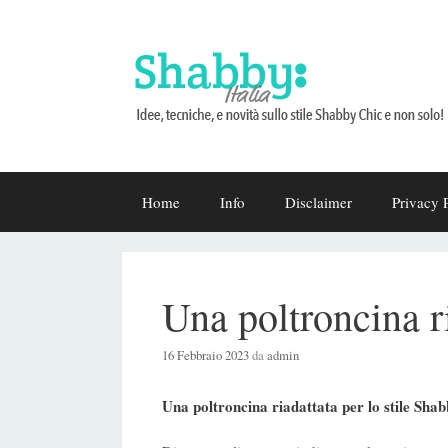
Vai
Home
Info
Disclaimer
Privacy 
al
contenuto
Una poltroncina ri
16 Febbraio 2023
da
admin
Una poltroncina riadattata per lo stile Shab