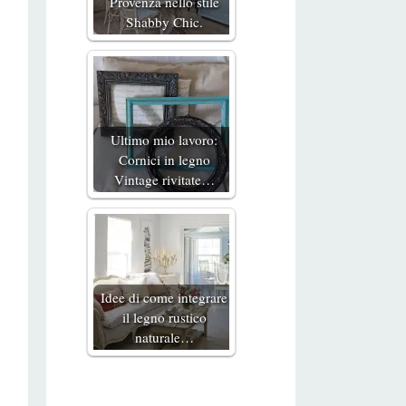
Provenza nello stile
Shabby Chic.
Ultimo mio lavoro:
Cornici in legno
Vintage rivitate…
Idee di come integrare
il legno rustico
naturale…