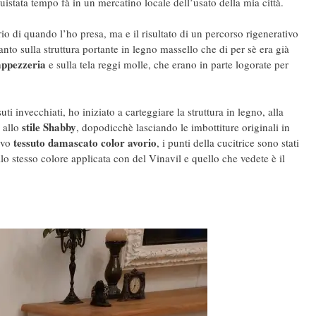
istata tempo fà in un mercatino locale dell’usato della mia città.
io di quando l’ho presa, ma e il risultato di un percorso rigenerativo
anto sulla struttura portante in legno massello che di per sè era già
appezzeria
e sulla tela reggi molle, che erano in parte logorate per
suti invecchiati, ho iniziato a carteggiare la struttura in legno, alla
stile Shabby
 allo
, dopodicchè lasciando le imbottiture originali in
tessuto
damascato color avorio
uovo
, i punti della cucitrice sono stati
lo stesso colore applicata con del Vinavil e quello che vedete è il