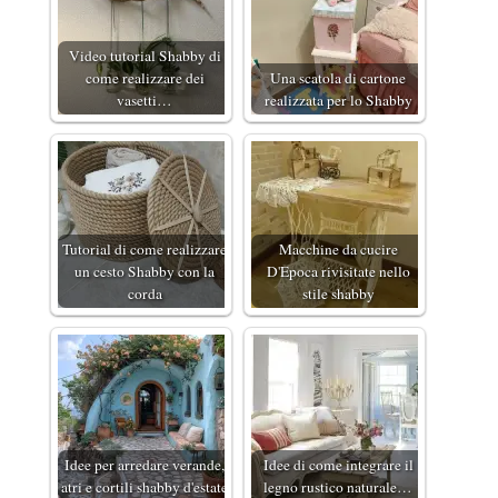
Video tutorial Shabby di
come realizzare dei
Una scatola di cartone
vasetti…
realizzata per lo Shabby
Tutorial di come realizzare
Macchine da cucire
un cesto Shabby con la
D'Epoca rivisitate nello
corda
stile shabby
Idee per arredare verande,
Idee di come integrare il
atri e cortili shabby d'estate
legno rustico naturale…