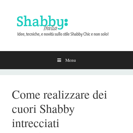
Menu
Vai
al
contenuto
Come realizzare dei
cuori Shabby
intrecciati