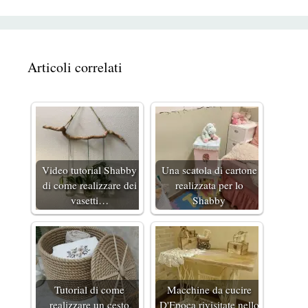
Articoli correlati
Video tutorial Shabby
Una scatola di cartone
di come realizzare dei
realizzata per lo
vasetti…
Shabby
Tutorial di come
Macchine da cucire
realizzare un cesto
D'Epoca rivisitate nello