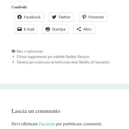
Condividi:
Facebook
Twitter
Pinterest
E-mail
Stampa
Altro
Categorie
Idee e ispirazione
Navigazione
Ultimi suggerimenti per addobbi Shabby Natalizi
Post
Tutorial per realizzare un bellissimo fiore Shabby all’uncinetto
Lascia un commento
Devi effettuare
l'accesso
per pubblicare commenti.