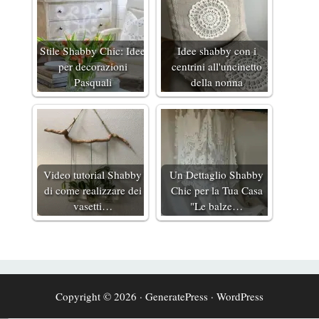
Stile Shabby Chic: Idee
Idee shabby con i
per decorazioni
centrini all'uncinetto
Pasquali
della nonna
Video tutorial Shabby
Un Dettaglio Shabby
di come realizzare dei
Chic per la Tua Casa
vasetti…
"Le balze…
Copyright © 2026
·
GeneratePress
·
WordPress