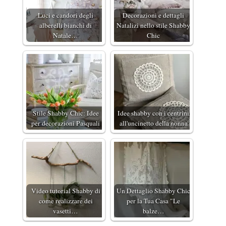
Luci e candori degli
Decorazioni e dettagli
alberelli bianchi di
Natalizi nello stile Shabby
Natale…
Chic
Stile Shabby Chic: Idee
Idee shabby con i centrini
per decorazioni Pasquali
all'uncinetto della nonna
Video tutorial Shabby di
Un Dettaglio Shabby Chic
come realizzare dei
per la Tua Casa "Le
vasetti…
balze…