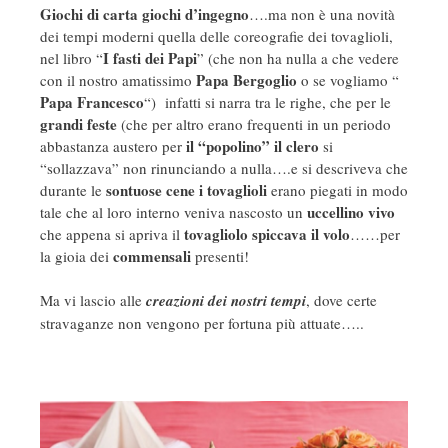
Giochi di carta giochi d’ingegno
….ma non è una novità
dei tempi moderni quella delle coreografie dei tovaglioli,
I fasti dei Papi
nel libro “
” (che non ha nulla a che vedere
Papa Bergoglio
con il nostro amatissimo
o se vogliamo “
Papa Francesco
“) infatti si narra tra le righe, che per le
grandi
feste
(che per altro erano frequenti in un periodo
il “popolino” il clero
abbastanza austero per
si
“sollazzava” non rinunciando a nulla….e si descriveva che
sontuose cene i tovaglioli
durante le
erano piegati in modo
uccellino vivo
tale che al loro interno veniva nascosto un
tovagliolo spiccava il volo
che appena si apriva il
……per
commensali
la gioia dei
presenti!
Ma vi lascio alle
creazioni dei nostri tempi
, dove certe
stravaganze non vengono per fortuna più attuate…..