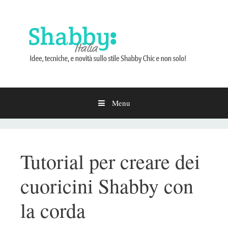
Menu
Vai
al
contenuto
Tutorial per creare dei
cuoricini Shabby con
la corda