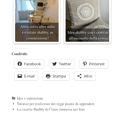
Altra corsa altre sedie
rivisitate shabby, su
Idee shabby con i centrini
commissione!
all'uncinetto della nonna
Condividi:
Facebook
Twitter
Pinterest
E-mail
Stampa
Altro
Categorie
Idee e ispirazione
Navigazione
Tutorial per realizzare dei reggi piante da appendere
Post
La casetta Shabby di Claire immersa nei fiori