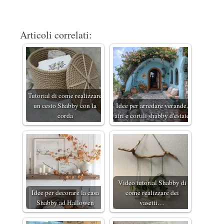
Articoli correlati:
Tutorial di come realizzare
un cesto Shabby con la
Idee per arredare verande,
corda
atri e cortili shabby d'estate
Video tutorial Shabby di
Idee per decorare la casa
come realizzare dei
Shabby ad Hallowen
vasetti…