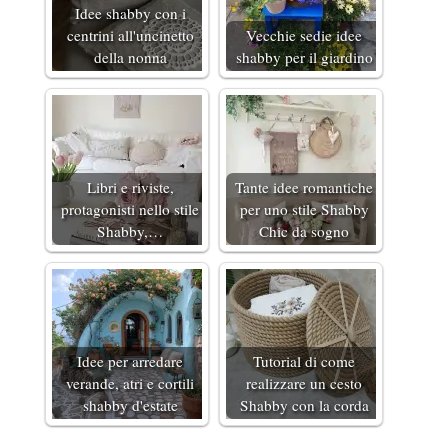
Idee shabby con i
centrini all'uncinetto
Vecchie sedie idee
della nonna
shabby per il giardino
Libri e riviste,
Tante idee romantiche
protagonisti nello stile
per uno stile Shabby
Shabby,…
Chic da sogno
Idee per arredare
Tutorial di come
verande, atri e cortili
realizzare un cesto
shabby d'estate
Shabby con la corda