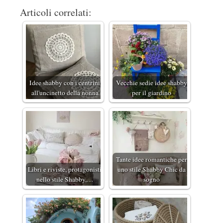
Articoli correlati:
Idee shabby con i centrini
Vecchie sedie idee shabby
all'uncinetto della nonna
per il giardino
Tante idee romantiche per
Libri e riviste, protagonisti
uno stile Shabby Chic da
nello stile Shabby,…
sogno