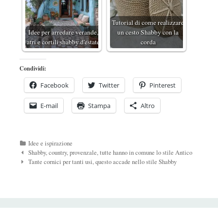
Tutorial di come realizzare
Idee per arredare verande,
un cesto Shabby con la
atri e cortili shabby d'estate
corda
Condividi:
Facebook
Twitter
Pinterest
E-mail
Stampa
Altro
Categorie
Idee e ispirazione
Navigazione
Shabby, country, provenzale, tutte hanno in comune lo stile Antico
Post
Tante cornici per tanti usi, questo accade nello stile Shabby