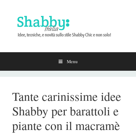
Menu
Vai
al
contenuto
Tante carinissime idee
Shabby per barattoli e
piante con il macramè