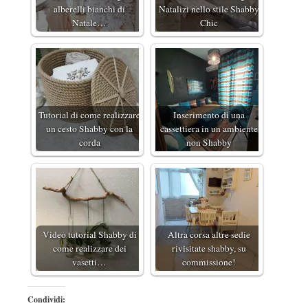
alberelli bianchi di
Natalizi nello stile Shabby
Natale…
Chic
Tutorial di come realizzare
Inserimento di una
un cesto Shabby con la
cassettiera in un ambiente
corda
non Shabby
Video tutorial Shabby di
Altra corsa altre sedie
come realizzare dei
rivisitate shabby, su
vasetti…
commissione!
Condividi: