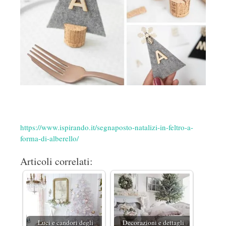
https://www.ispirando.it/segnaposto-natalizi-in-feltro-a-
forma-di-alberello/
Articoli correlati:
Luci e candori degli
Decorazioni e dettagli