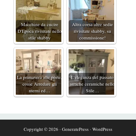
Macchine da cucire
Altra corsa altre sedie
D'Epoca rivisitate nello
rivisitate shabby, su
stile shabby
commissione!
La primavera alle porte,
L'eleganza del passato
come Arredare gli
antiche ceramiche nello
nterni ed…
Stile…
Copyright © 2026
·
GeneratePress
·
WordPress