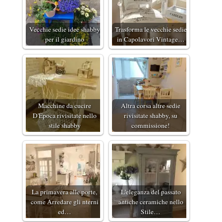
Vecchie sedie idee shabby
Trasforma le vecchie sedie
per il giardino
in Capolavori Vintage…
Macchine da cucire
Altra corsa altre sedie
D'Epoca rivisitate nello
rivisitate shabby, su
stile shabby
commissione!
La primavera alle porte,
L'eleganza del passato
come Arredare gli nterni
antiche ceramiche nello
ed…
Stile…