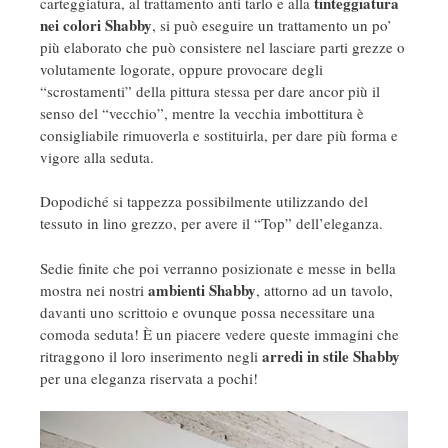
tinteggiatura
carteggiatura, al trattamento anti tarlo e alla
nei colori Shabby
, si può eseguire un trattamento un po’
più elaborato che può consistere nel lasciare parti grezze o
volutamente logorate, oppure provocare degli
“scrostamenti” della pittura stessa per dare ancor più il
senso del “vecchio”, mentre la vecchia imbottitura è
consigliabile rimuoverla e sostituirla, per dare più forma e
vigore alla seduta.
Dopodiché si tappezza possibilmente utilizzando del
tessuto in lino grezzo, per avere il “Top” dell’eleganza.
Sedie finite che poi verranno posizionate e messe in bella
ambienti Shabby
mostra nei nostri
, attorno ad un tavolo,
davanti uno scrittoio e ovunque possa necessitare una
comoda seduta! È un piacere vedere queste immagini che
arredi in stile Shabby
ritraggono il loro inserimento negli
per una eleganza riservata a pochi!