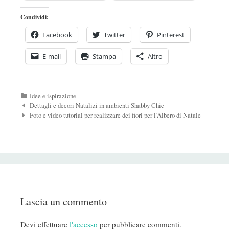
Condividi:
Facebook
Twitter
Pinterest
E-mail
Stampa
Altro
Categorie
Idee e ispirazione
Navigazione
Dettagli e decori Natalizi in ambienti Shabby Chic
Post
Foto e video tutorial per realizzare dei fiori per l’Albero di Natale
Lascia un commento
Devi effettuare
l'accesso
per pubblicare commenti.