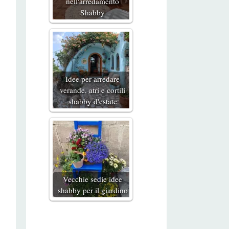
nell'arredamento
Shabby
Idee per arredare
verande, atri e cortili
shabby d'estate
Vecchie sedie idee
shabby per il giardino