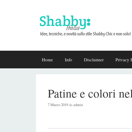
Vai
Home
Info
Disclaimer
Privacy 
al
contenuto
Patine e colori ne
7 Marzo 2019
da
admin