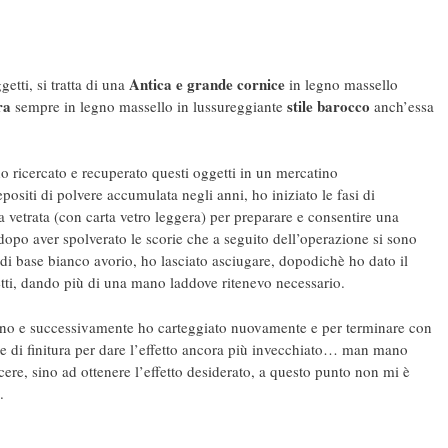
Antica e grande cornice
getti, si tratta di una
in legno massello
ra
stile barocco
sempre in legno massello in lussureggiante
anch’essa
o ricercato e recuperato questi oggetti in un mercatino
depositi di polvere accumulata negli anni, ho iniziato le fasi di
 vetrata (con carta vetro leggera) per preparare e consentire una
 dopo aver spolverato le scorie che a seguito dell’operazione si sono
e di base bianco avorio, ho lasciato asciugare, dopodichè ho dato il
etti, dando più di una mano laddove ritenevo necessario.
ino e successivamente ho carteggiato nuovamente e per terminare con
re di finitura per dare l’effetto ancora più invecchiato… man mano
ere, sino ad ottenere l’effetto desiderato, a questo punto non mi è
.