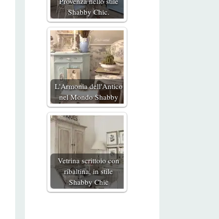
Provenza nello stile
Shabby Chic.
L'Armonia dell'Antico
nel Mondo Shabby
Vetrina scrittoio con
ribaltina, in stile
Shabby Chic