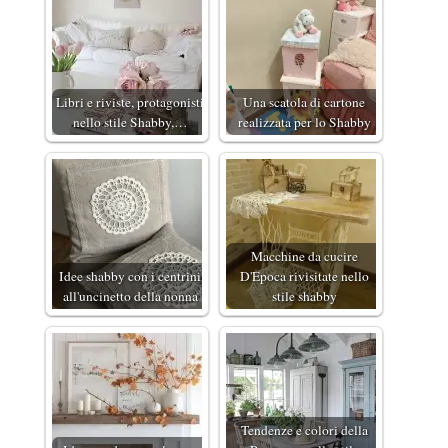
Libri e riviste, protagonisti
Una scatola di cartone
nello stile Shabby,…
realizzata per lo Shabby
Macchine da cucire
Idee shabby con i centrini
D'Epoca rivisitate nello
all'uncinetto della nonna
stile shabby
Tendenze e colori della