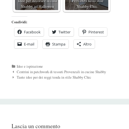
Idee per decorare la casa
Provenza nello stile
Shabby ad Hallowen
Shabby Chic.
Condividi:
Facebook
Twitter
Pinterest
E-mail
Stampa
Altro
Categorie
Idee e ispirazione
Navigazione
Centrini in patchwork di tessuti Provenzali in cucine Shabby
Post
Tante idee per dei reggi tenda in stile Shabby Chic
Lascia un commento