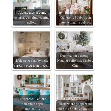
Alcune idee di come
integrare un finto camino
Camerette Shabby con
nello…
tutte le tonalità del rosa
Decorazioni e dettagli
L'eleganza shabby delle
Natalizi nello stile Shabby
pareti in pietra, un tocco…
Chic
Il turchese, il colore
dell'estate negli
Trasformare gli spazi con
ambienti…
lo Stile Shabby Chic,…