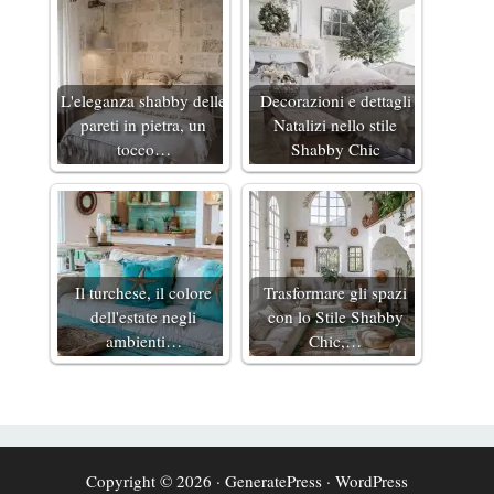
L'eleganza shabby delle
Decorazioni e dettagli
pareti in pietra, un
Natalizi nello stile
tocco…
Shabby Chic
Il turchese, il colore
Trasformare gli spazi
dell'estate negli
con lo Stile Shabby
ambienti…
Chic,…
Copyright © 2026
·
GeneratePress
·
WordPress