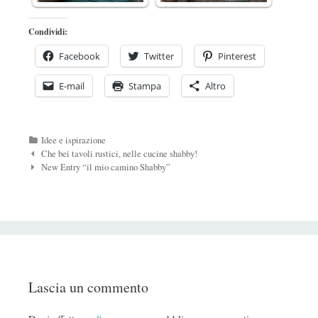
Condividi:
Facebook
Twitter
Pinterest
E-mail
Stampa
Altro
Categorie
Idee e ispirazione
Navigazione
Che bei tavoli rustici, nelle cucine shabby!
Post
New Entry “il mio camino Shabby”
Lascia un commento