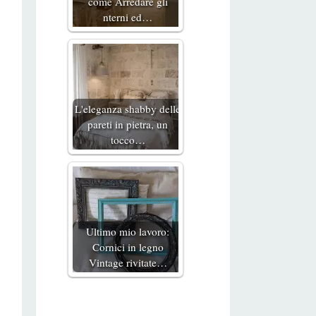
come Arredare gli
nterni ed…
L'eleganza shabby delle
pareti in pietra, un
tocco…
Ultimo mio lavoro:
Cornici in legno
Vintage rivitate…