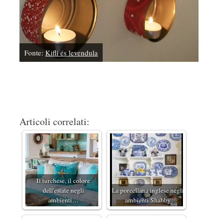
Fonte:
Kifli és levendula
Articoli correlati:
Il turchese, il colore
dell'estate negli
La porcellana inglese negli
ambienti…
ambienti Shabby