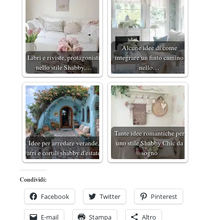
Alcune idee di come
Libri e riviste, protagonisti
integrare un finto camino
nello stile Shabby,…
nello…
Tante idee romantiche per
Idee per arredare verande,
uno stile Shabby Chic da
atri e cortili shabby d'estate
sogno
Condividi:
Facebook
Twitter
Pinterest
E-mail
Stampa
Altro