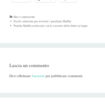
Categorie
Idee e ispirazione
Navigazione
Facile soluzione per rivestire i paralumi Shabby
Post
Panche Shabby realizzate con le cassette della frutta in legno
Lascia un commento
Devi effettuare
l'accesso
per pubblicare commenti.