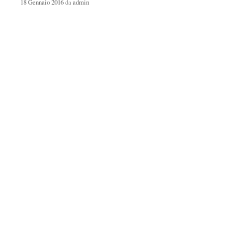
18 Gennaio 2016
da
admin