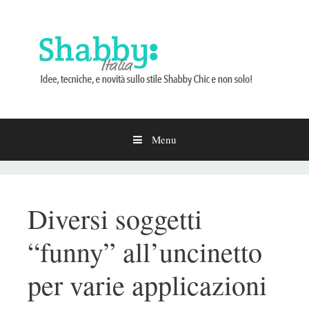
Menu
Vai
al
contenuto
Diversi soggetti
“funny” all’uncinetto
per varie applicazioni