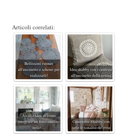
Articoli correlati:
Bellissimi runner
all'uncinetto e schemi per
Idee shabby con i centrini
realizzarli!
all'uncinetto della nonna
Alcune idee di come
integrare un finto camino
Camerette Shabby con
nello…
tutte le tonalità del rosa