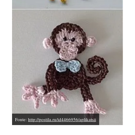
Fonte:
http://postila.ru/id4466956/aplikatsii