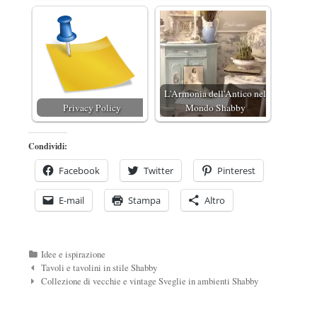
L'Armonia dell'Antico nel
Privacy Policy
Mondo Shabby
Condividi:
Facebook
Twitter
Pinterest
E-mail
Stampa
Altro
Categorie
Idee e ispirazione
Navigazione
Tavoli e tavolini in stile Shabby
Post
Collezione di vecchie e vintage Sveglie in ambienti Shabby