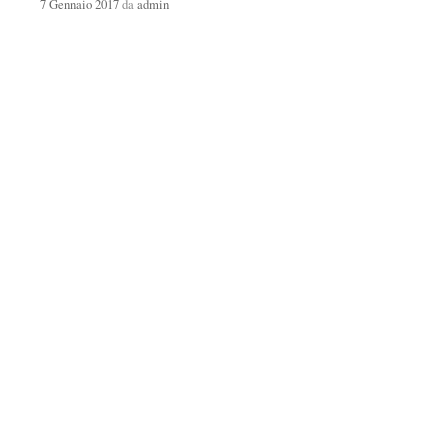
7 Gennaio 2017
da
admin