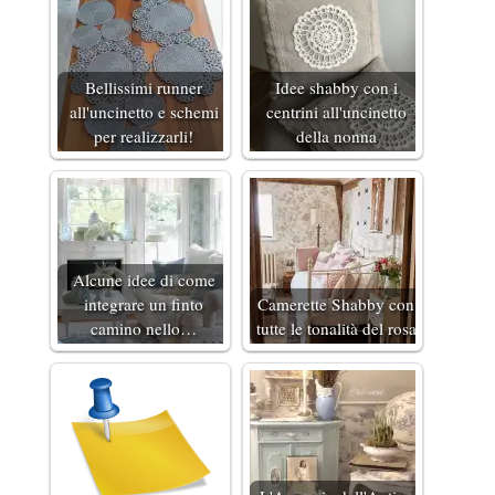
Bellissimi runner
Idee shabby con i
all'uncinetto e schemi
centrini all'uncinetto
per realizzarli!
della nonna
Alcune idee di come
integrare un finto
Camerette Shabby con
camino nello…
tutte le tonalità del rosa