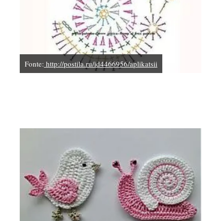
Fonte:
http://postila.ru/id4466956/aplikatsii