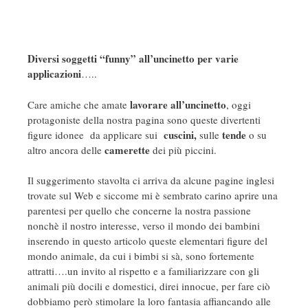
Diversi soggetti “funny” all’uncinetto per varie
applicazioni
…..
lavorare all’uncinetto
Care amiche che amate
, oggi
protagoniste della nostra pagina sono queste divertenti
cuscini,
tende
figure idonee da applicare sui
sulle
o su
camerette
altro ancora delle
dei più piccini.
Il suggerimento stavolta ci arriva da alcune pagine inglesi
trovate sul Web e siccome mi è sembrato carino aprire una
parentesi per quello che concerne la nostra passione
nonchè il nostro interesse, verso il mondo dei bambini
inserendo in questo articolo queste elementari figure del
mondo animale, da cui i bimbi si sà, sono fortemente
attratti….un invito al rispetto e a familiarizzare con gli
animali più docili e domestici, direi innocue, per fare ciò
dobbiamo però stimolare la loro fantasia affiancando alle