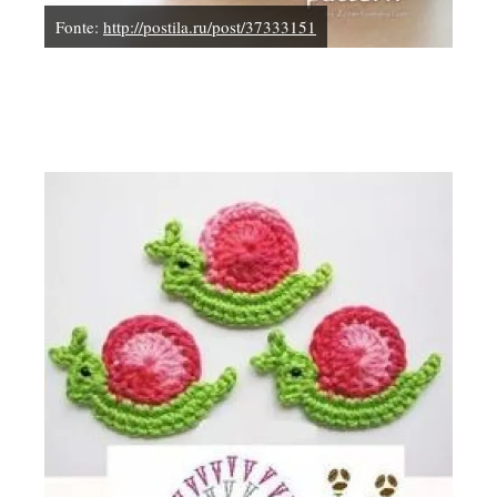
Fonte:
http://postila.ru/post/37333151