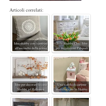
Articoli correlati:
Idee shabby con i centrini
Stile Shabby Chic: Idee
all'uncinetto della nonna
per decorazioni Pasquali
Idee per decorare la casa
Una scatola di cartone
Shabby ad Hallowen
realizzata per lo Shabby