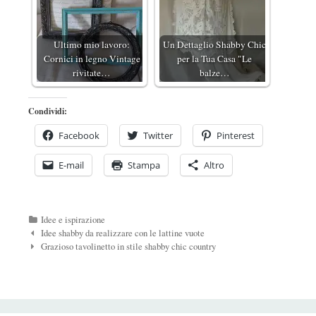
Ultimo mio lavoro:
Un Dettaglio Shabby Chic
Cornici in legno Vintage
per la Tua Casa "Le
rivitate…
balze…
Condividi:
Facebook
Twitter
Pinterest
E-mail
Stampa
Altro
Categorie
Idee e ispirazione
Navigazione
Idee shabby da realizzare con le lattine vuote
Post
Grazioso tavolinetto in stile shabby chic country