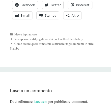
Facebook
Twitter
Pinterest
E-mail
Stampa
Altro
Categorie
Idee e ispirazione
Navigazione
Recupero e restilyng di vecchi pouf nello stile Shabby
Post
Come creare quell’atmosfera autunnale negli ambienti in stile
Shabby
Lascia un commento
Devi effettuare
l'accesso
per pubblicare commenti.