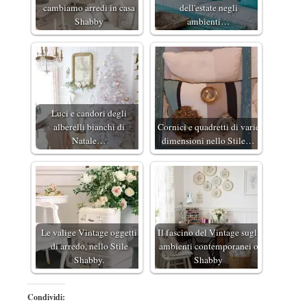
cambiamo arredi in casa
dell'estate negli
Shabby
ambienti…
Luci e candori degli
alberelli bianchi di
Cornici e quadretti di varie
Natale…
dimensioni nello Stile…
Le valige Vintage oggetti
Il fascino del Vintage sugli
di arredo, nello Stile
ambienti contemporanei o
Shabby.
Shabby
Condividi: