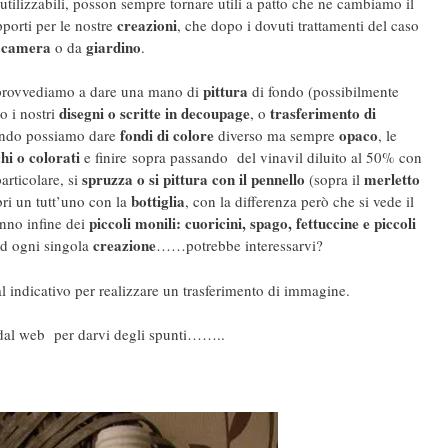
utilizzabili, posson sempre tornare utili a patto che ne cambiamo il
creazioni
pporti per le nostre
, che dopo i dovuti trattamenti del caso
 camera
giardino
o da
.
pittura
provvediamo a dare una mano di
di fondo (possibilmente
disegni o scritte in decoupage
trasferimento di
o i nostri
, o
fondi di colore
opaco
endo possiamo dare
diverso ma sempre
, le
hi o colorati
e finire sopra passando del vinavil diluito al 50% con
spruzza o si pittura con il pennello
merletto
articolare, si
(sopra il
bottiglia
i un tutt’uno con la
, con la differenza però che si vede il
piccoli monili: cuoricini, spago, fettuccine e piccoli
anno infine dei
creazione
ad ogni singola
……potrebbe interessarvi?
al indicativo per realizzare un trasferimento di immagine.
 dal web per darvi degli spunti……..