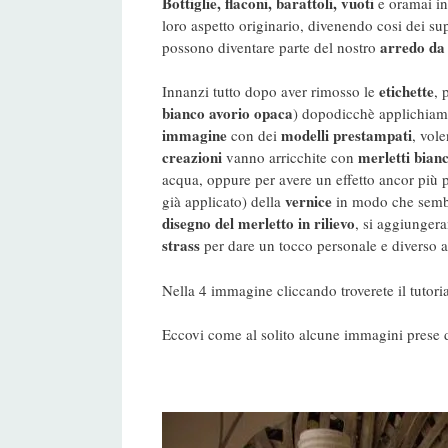
Bottiglie, flaconi, barattoli, vuoti
e oramai in
loro aspetto originario, divenendo cosi dei su
arredo da
possono diventare parte del nostro
etichette
Innanzi tutto dopo aver rimosso le
, 
bianco avorio opaca
) dopodicchè applichiam
immagine
modelli prestampati
con dei
, vol
creazioni
merletti bianc
vanno arricchite con
acqua, oppure per avere un effetto ancor più p
vernice
già applicato) della
in modo che sembr
disegno del merletto
in rilievo
, si aggiunger
strass
per dare un tocco personale e diverso 
Nella 4 immagine cliccando troverete il tutori
Eccovi come al solito alcune immagini prese