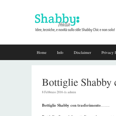
Vai
Home
Info
Disclaimer
Privacy 
al
contenuto
Bottiglie Shabby 
8 Febbraio 2016
da
admin
Bottiglie Shabby con trasferimento
…….