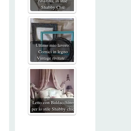
ribaltina, in stile
Shabby Chic
Ultimo mio lavoro:
Cornici in legno
Vintage rivitate…
Letto con Baldacchino
per lo stile Shabby chic