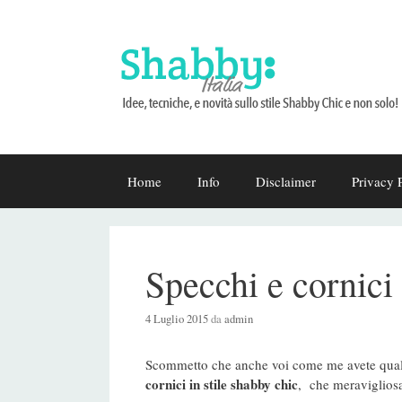
Vai
Home
Info
Disclaimer
Privacy 
al
contenuto
Specchi e cornici 
4 Luglio 2015
da
admin
Scommetto che anche voi come me avete qualc
cornici in stile
shabby chic
, che meravigliosa