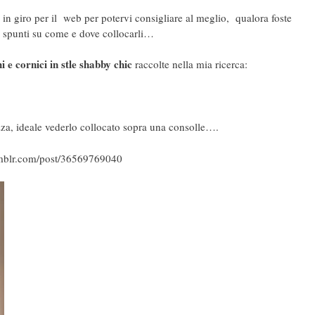
à in giro per il web per potervi consigliare al meglio, qualora foste
i spunti su come e dove collocarli…
 e cornici in stle shabby chic
raccolte nella mia ricerca:
ezza, ideale vederlo collocato sopra una consolle….
tumblr.com/post/36569769040