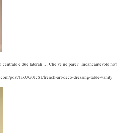
io centrale e due laterali … Che ve ne pare? Incancantevole no?
y.com/post/JaxUG0JcS1/french-art-deco-dressing-table-vanity