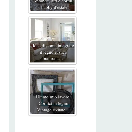
verande, atri e cortili
shabby d'estate
Idee di come integrare
il legno rustico
naturale…
Ultimo mio lavoro:
Cornici in legno
Vintage rivitate…