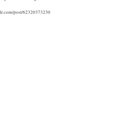
mblr.com/post/62320373230