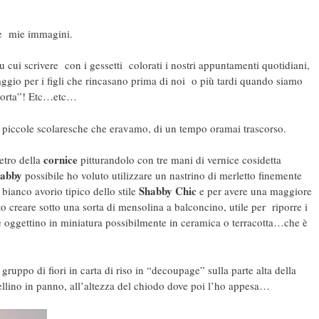
ste mie immagini.
su cui scrivere con i gessetti colorati i nostri appuntamenti quotidiani,
gio per i figli che rincasano prima di noi o più tardi quando siamo
a torta”! Etc…etc…
lle piccole scolaresche che eravamo, di un tempo oramai trascorso.
cornice
vetro della
pitturandolo con tre mani di vernice cosidetta
abby
possibile ho voluto utilizzare un nastrino di merletto finemente
Shabby Chic
 bianco avorio tipico dello stile
e per avere una maggiore
o creare sotto una sorta di mensolina a balconcino, utile per riporre i
e oggettino in miniatura possibilmente in ceramica o terracotta…che è
uppo di fiori in carta di riso in “decoupage” sulla parte alta della
orellino in panno, all’altezza del chiodo dove poi l’ho appesa…