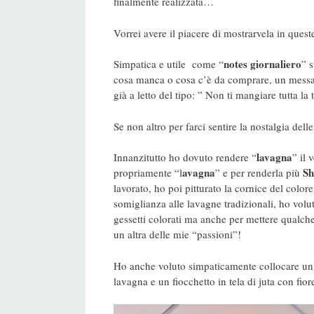
finalmente realizzata…
Vorrei avere il piacere di mostrarvela in que
notes giornaliero
Simpatica e utile come “
” 
cosa manca o cosa c’è da comprare, un messag
già a letto del tipo: ” Non ti mangiare tutta l
Se non altro per farci sentire la nostalgia de
lavagna
Innanzitutto ho dovuto rendere “
” il 
avagna
Sh
propriamente “l
” e per renderla più
lavorato, ho poi pitturato la cornice del colore
somiglianza alle lavagne tradizionali, ho volut
gessetti colorati ma anche per mettere qualch
un altra delle mie “passioni”!
Ho anche voluto simpaticamente collocare un gr
lavagna e un fiocchetto in tela di juta con fi