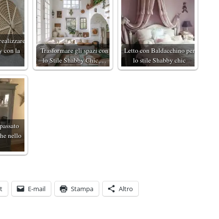
realizzare
y con la
Trasformare gli spazi con
Letto con Baldacchino per
lo Stile Shabby Chic,…
lo stile Shabby chic
 passato
he nello
t
E-mail
Stampa
Altro