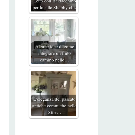
Letto con Baldacchino
per lo stile Shabby chic
Alcune idee di come
integrare un finto
camino nello…
L'eleganza del passato
antiche ceramiche nello
Stile…