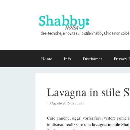
Vai
Home
Info
Disclaimer
Privacy 
al
contenuto
Lavagna in stile 
10 Agosto 2015
da
admin
Care amiche, oggi vorrei farvi vedere come è 
lavagna in
stile Sha
in disuso, realizzare una