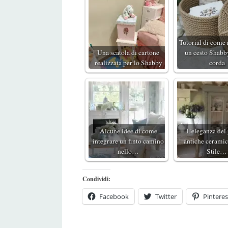
Tutorial di come 
Una scatola di cartone
un cesto Shabb
realizzata per lo Shabby
corda
Alcune idee di come
L'eleganza del
integrare un finto camino
antiche ceramic
nello…
Stile…
Condividi:
Facebook
Twitter
Pinteres