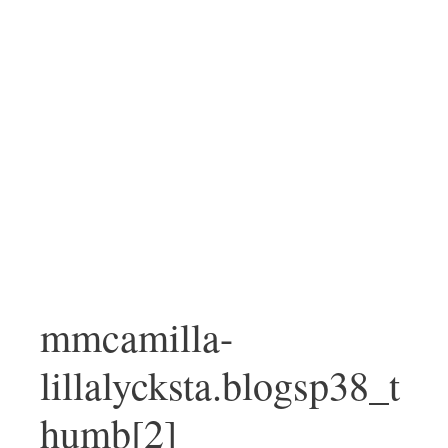
mmcamilla-
lillalycksta.blogsp38_t
humb[2]