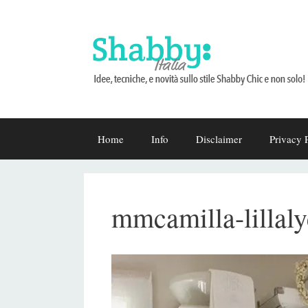
Vai
Home
Info
Disclaimer
Privacy 
al
contenuto
mmcamilla-lillal