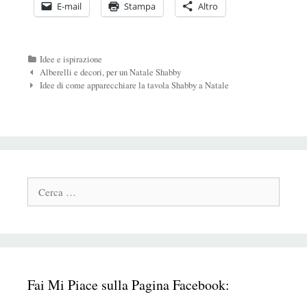
E-mail
Stampa
Altro
Categorie
Idee e ispirazione
Navigazione
Alberelli e decori, per un Natale Shabby
Post
Idee di come apparecchiare la tavola Shabby a Natale
Cerca:
Fai Mi Piace sulla Pagina Facebook: