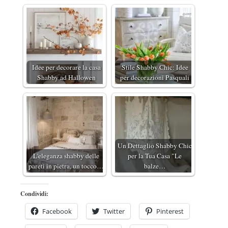
Idee per decorare la casa
Stile Shabby Chic: Idee
Shabby ad Hallowen
per decorazioni Pasquali
Un Dettaglio Shabby Chic
L'eleganza shabby delle
per la Tua Casa "Le
pareti in pietra, un tocco…
balze…
Condividi:
Facebook
Twitter
Pinterest