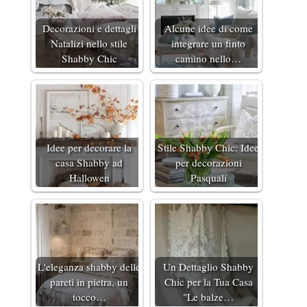
Decorazioni e dettagli
Alcune idee di come
Natalizi nello stile
integrare un finto
Shabby Chic
camino nello…
Idee per decorare la
Stile Shabby Chic: Idee
casa Shabby ad
per decorazioni
Hallowen
Pasquali
L'eleganza shabby delle
Un Dettaglio Shabby
pareti in pietra, un
Chic per la Tua Casa
tocco…
"Le balze…