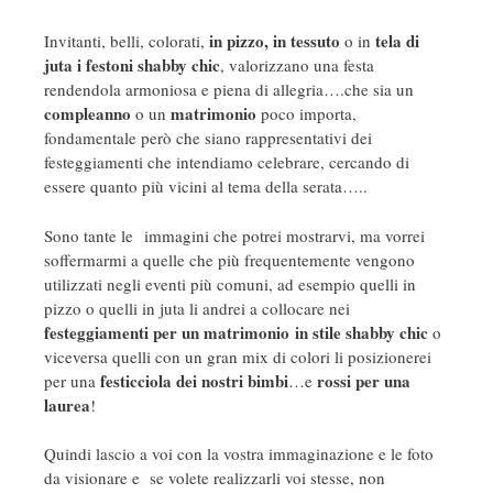
in pizzo,
in tessuto
tela di
Invitanti, belli, colorati,
o in
juta
i festoni shabby chic
, valorizzano una festa
rendendola armoniosa e piena di allegria….che sia un
compleanno
matrimonio
o un
poco importa,
fondamentale però che siano rappresentativi dei
festeggiamenti che intendiamo celebrare, cercando di
essere quanto più vicini al tema della serata…..
Sono tante le immagini che potrei mostrarvi, ma vorrei
soffermarmi a quelle che più frequentemente vengono
utilizzati negli eventi più comuni, ad esempio quelli in
pizzo o quelli in juta li andrei a collocare nei
festeggiamenti per un matrimonio
in stile shabby chic
o
viceversa quelli con un gran mix di colori li posizionerei
festicciola dei nostri bimbi
rossi per una
per una
…e
laurea
!
Quindi lascio a voi con la vostra immaginazione e le foto
da visionare e se volete realizzarli voi stesse, non