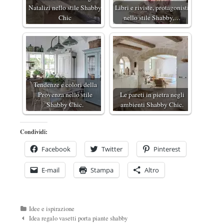
Natalizi nello stile Shabby
Libri e riviste, protagonisti
Chic
nello stile Shabby,…
Tendenze e colori della
Provenza nello stile
Le pareti in pietra negli
Shabby Chic.
ambienti Shabby Chic.
Condividi:
Facebook
Twitter
Pinterest
E-mail
Stampa
Altro
Categorie
Idee e ispirazione
Navigazione
Idea regalo vasetti porta piante shabby