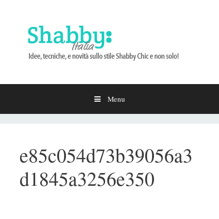
Menu
Vai
al
contenuto
e85c054d73b39056a3
d1845a3256e350