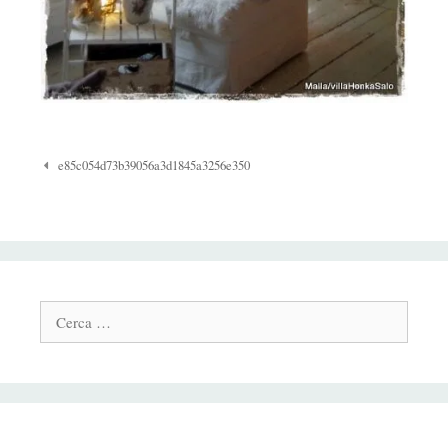
Navigazione
e85c054d73b39056a3d1845a3256e350
Post
Cerca: