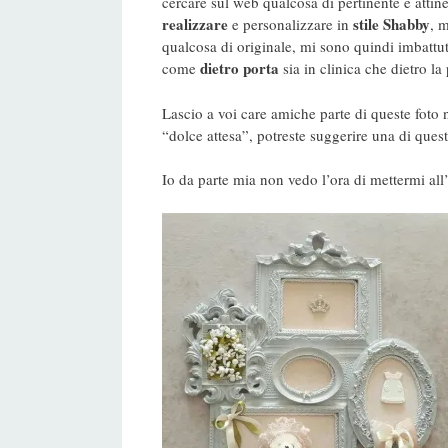
cercare sul web qualcosa di pertinente e atti
realizzare
stile Shabby
e personalizzare in
, m
qualcosa di originale, mi sono quindi imbattut
dietro porta
come
sia in clinica che dietro la
Lascio a voi care amiche parte di queste foto n
“dolce attesa”, potreste suggerire una di ques
Io da parte mia non vedo l’ora di mettermi all’