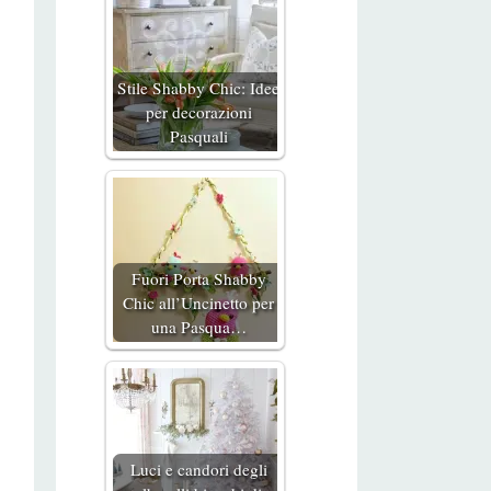
Stile Shabby Chic: Idee
per decorazioni
Pasquali
Fuori Porta Shabby
Chic all’Uncinetto per
una Pasqua…
Luci e candori degli