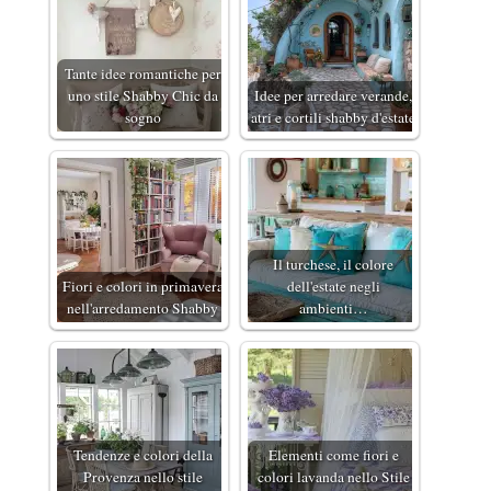
Tante idee romantiche per
uno stile Shabby Chic da
Idee per arredare verande,
sogno
atri e cortili shabby d'estate
Il turchese, il colore
Fiori e colori in primavera
dell'estate negli
nell'arredamento Shabby
ambienti…
Tendenze e colori della
Elementi come fiori e
Provenza nello stile
colori lavanda nello Stile