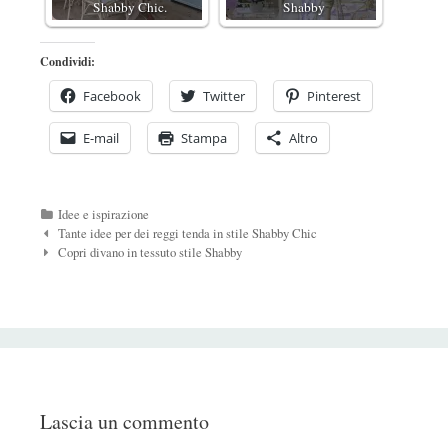
Shabby Chic.
Shabby
Condividi:
Facebook
Twitter
Pinterest
E-mail
Stampa
Altro
Categorie
Idee e ispirazione
Navigazione
Tante idee per dei reggi tenda in stile Shabby Chic
Post
Copri divano in tessuto stile Shabby
Lascia un commento