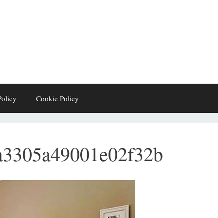
Policy
Cookie Policy
a3305a49001e02f32b