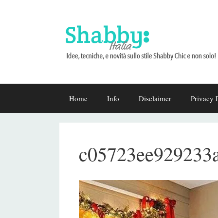
Vai
Home
Info
Disclaimer
Privacy 
al
contenuto
c05723ee929233