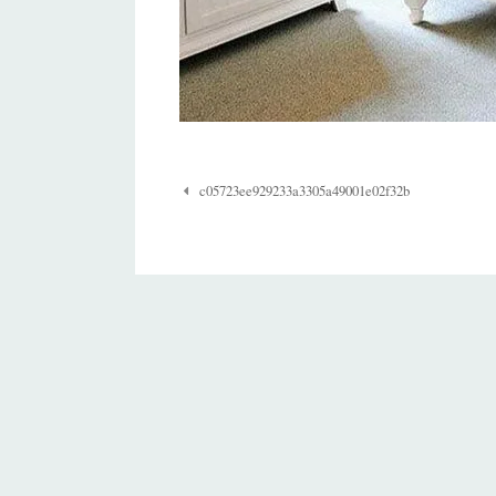
Navigazione
c05723ee929233a3305a49001e02f32b
Post