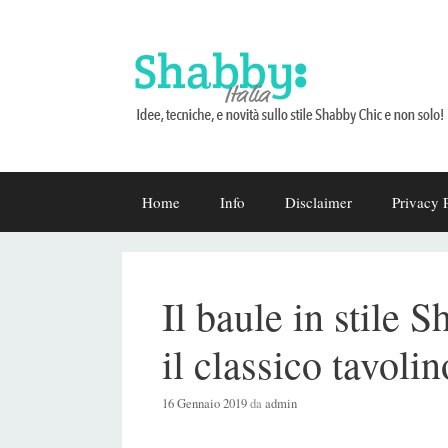
Vai
Home
Info
Disclaimer
Privacy 
al
contenuto
Il baule in stile 
il classico tavoli
16 Gennaio 2019
da
admin