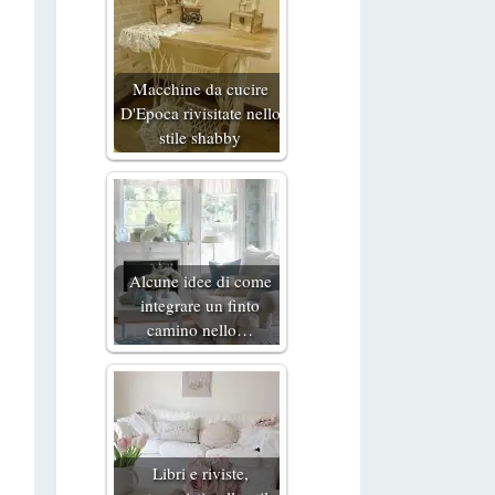
Macchine da cucire
D'Epoca rivisitate nello
stile shabby
Alcune idee di come
integrare un finto
camino nello…
Libri e riviste,